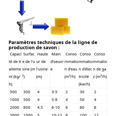
Paramètres techniques de la ligne de
production de savon :
Capaci
Surfac
Haute
Main
Conso
Conso
Conso
té de tr
e de l'u
ur de
d’oeuvr
mmatio
mmatio
mmatio
aiteme
sine (m
l'usine
e
n d'eau
n d'élec
n de ga
nt (kg/
²)
(m)
(m³/h)
tricité
z (m³/h)
h)
(kw/h)
500
300
4
3-5
2
30
2
1000
500
4
5-8
4
50
4
2000
800
4.5
8-10
6
80
8
3000
1000
5
10-12
8
100
12