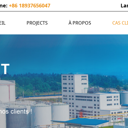
one:
+86 18937656047
La
EIL
PROJECTS
À PROPOS
CAS CL