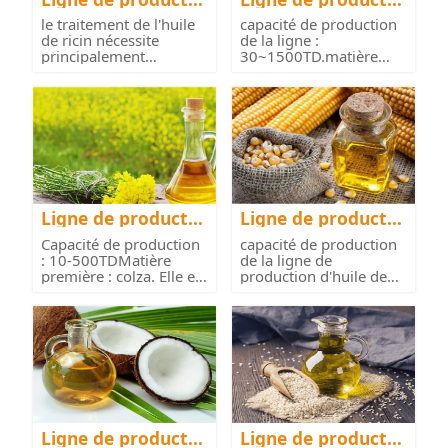
n d'huile de ricin
n d'huile d'arachid
le traitement de l'huile
capacité de production
e
de ricin nécessite
de la ligne :
principalement
30~1500TD.matière
l’équipemen...
première : arac...
Ligne de productio
Ligne de productio
n d'huile de colza
n d'huile de maïs
Capacité de production
capacité de production
: 10-500TDMatière
de la ligne de
première : colza. Elle est
production d'huile de
ut...
maïs : 5TP...
Ligne de productio
Ligne de productio