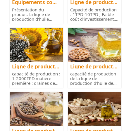
Équipements comp
Ligne de productio
lets de traitement
n d'huile comestibl
Présentation du
Capacité de production
de l'huile comestib
e de petite taille 1-
produit: la ligne de
: 1TPD-10TPD ; Faible
le
10 TPD
production d'huile
coût d'investissement,
comestible de ...
fa...
Ligne de productio
Ligne de productio
n d'huile de tourne
n d'huile de soja
capacité de production :
capacité de production
sol
1-2000TPD.matière
de la ligne de
première : graines de
production d'huile de
tourn...
soja : 30 ...
Ligne de productio
Ligne de productio