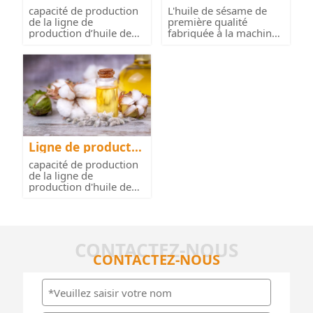
n d'huile de coco
n d'huile de sésam
capacité de production
L'huile de sésame de
e
de la ligne de
première qualité
production d’huile de
fabriquée à la machine
coco : 5TP...
est souve...
Ligne de productio
n d'huile de coton
capacité de production
de la ligne de
production d'huile de
coton : 30...
CONTACTEZ-NOUS
CONTACTEZ-NOUS